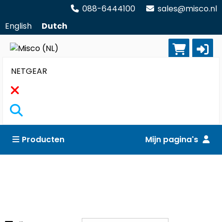
088-6444100
sales@misco.nl
English
Dutch
Zoekopdracht
Producten
Mijn pagina's
Accessoires
Reset alle filters
Camera's & video