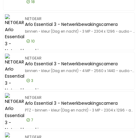
18
312,50 EUR
Excl. BTW
GS324TP
NETGEAR
378,13 EUR
Incl. BTW
Arlo Essential 3 - Netwerkbewakingscamera
binnen - kleur (Dag en nacht) - 3 MP - 2304 x 1296 - audio - draadloos - Wi-Fi
10
85,50 EUR
Excl. BTW
Arlo Ess
NETGEAR
103,46 EUR
Incl. BTW
Arlo Essential 3 - Netwerkbewakingscamera
binnen - kleur (Dag en nacht) - 4 MP - 2560 x 1440 - audio - draadloos - Wi-Fi - Bluetooth
3
104,50 EUR
Excl. BTW
Arlo Ess
NETGEAR
126,45 EUR
Incl. BTW
Arlo Essential 3 - Netwerkbewakingscamera
PTZ - binnen - kleur (Dag en nacht) - 3 MP - 2304 x 1296 - audio - draadloos - Wi-Fi
7
94,50 EUR
Excl. BTW
Arlo Ess
NETGEAR