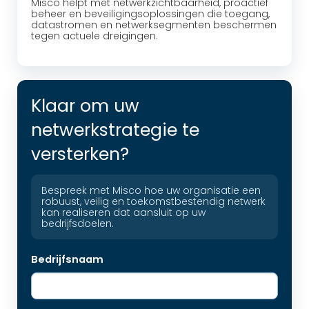
Misco helpt met netwerkzichtbaarheid, proactief
beheer en beveiligingsoplossingen die toegang,
datastromen en netwerksegmenten beschermen
tegen actuele dreigingen.
Klaar om uw
netwerkstrategie te
versterken?
Bespreek met Misco hoe uw organisatie een
robuust, veilig en toekomstbestendig netwerk
kan realiseren dat aansluit op uw
bedrijfsdoelen.
Bedrijfsnaam