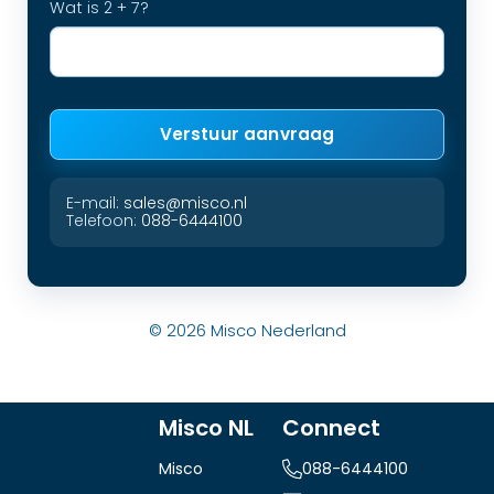
Wat is 2 + 7?
Verstuur aanvraag
E-mail:
sales@misco.nl
Telefoon:
088-6444100
©
2026
Misco Nederland
Misco NL
Connect
Misco
088-6444100