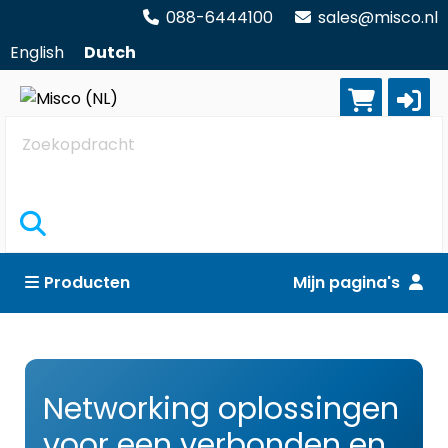
088-6444100
sales@misco.nl
English
Dutch
Zoekopdracht
Producten
Mijn pagina's
Networking oplossingen
voor een verbonden en