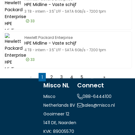
344,25 EUR
Incl. BTW
HPE Midline - Vaste schijf
3 TB - intern - 3.5" LFF - SATA 6Gb/s - 7200 tpm
33
372,50 EUR
Excl. BTW
HPE Midl
Hewlett Packard Enterprise
450,73 EUR
Incl. BTW
HPE Midline - Vaste schijf
4 TB - intern - 3.5" LFF - SATA 6Gb/s - 7200 tpm
33
371,50 EUR
Excl. BTW
HPE Midl
1
2
3
4
5
…
449,52 EUR
Incl. BTW
Misco NL
Connect
Misco
088-6444100
Netherlands BV
sales@misco.nl
Gooimeer 12
1411 DE, Naarden
KVK: 89005570