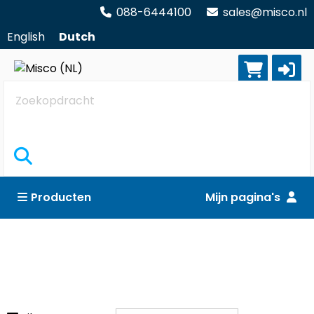
088-6444100
sales@misco.nl
English
Dutch
Zoekopdracht
Producten
Mijn pagina's
Harde schijven & optische schijven
Reset alle filters
Andere eenheden