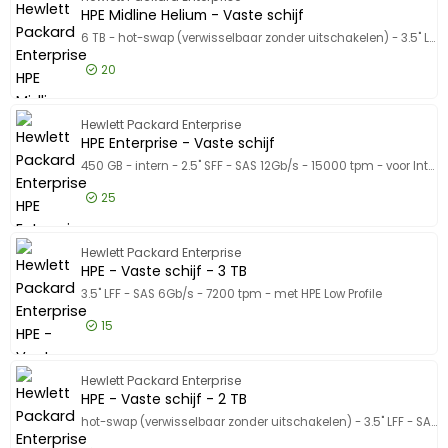
356,35 EUR
Incl. BTW
HPE Midline Helium - Vaste schijf
6 TB - hot-swap (verwisselbaar zonder uitschakelen) - 3.5" LFF - SAS 12Gb/s - 7200 tpm - met HP SmartDrivehouder
20
393,50 EUR
Excl. BTW
HPE Midl
Hewlett Packard Enterprise
476,14 EUR
Incl. BTW
HPE Enterprise - Vaste schijf
450 GB - intern - 2.5" SFF - SAS 12Gb/s - 15000 tpm - voor Integrity rx2800 i2, rx2800 i4
25
331,50 EUR
Excl. BTW
HPE Ente
Hewlett Packard Enterprise
401,12 EUR
Incl. BTW
HPE - Vaste schijf - 3 TB
3.5" LFF - SAS 6Gb/s - 7200 tpm - met HPE Low Profile
15
517,50 EUR
Excl. BTW
HPE - Va
Hewlett Packard Enterprise
626,18 EUR
Incl. BTW
HPE - Vaste schijf - 2 TB
hot-swap (verwisselbaar zonder uitschakelen) - 3.5" LFF - SAS 12Gb/s - 7200 tpm