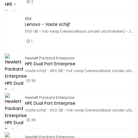
2
347,50 EUR
Excl. BTW
HPE - Va
IBM
420,48 EUR
Incl. BTW
Lenovo - Vaste schijf
500 GB - hot-swap (verwisselbaar zonder uitschakelen) - 2.5" SFF Slim - SATA 3Gb/s - 7200 tpm - voor BladeCenter HS22; System x3400 M2; x3500 M2; x35XX M3; x3650 M2; x36XX M3; x3850 X5
1
277,50 EUR
Excl. BTW
Lenovo -
Hewlett Packard Enterprise
335,78 EUR
Incl. BTW
HPE Dual Port Enterprise
Vaste schijf - 450 GB - hot-swap (verwisselbaar zonder uitschakelen) - 3.5" - SAS 6Gb/s - 15000 tpm
36
340,50 EUR
Excl. BTW
HPE Dual
Hewlett Packard Enterprise
412,01 EUR
Incl. BTW
HPE Dual Port Enterprise
Vaste schijf - 600 GB - hot-swap (verwisselbaar zonder uitschakelen) - 3.5" - SAS 6Gb/s - 15000 tpm
36
284,50 EUR
Excl. BTW
HPE Dual
Hewlett Packard Enterprise