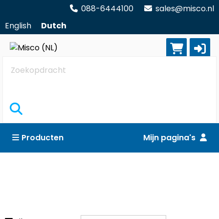
088-6444100
sales@misco.nl
English
Dutch
Zoekopdracht
Producten
Mijn pagina's
Harde schijven & optische schijven
Reset alle filters
Andere eenheden