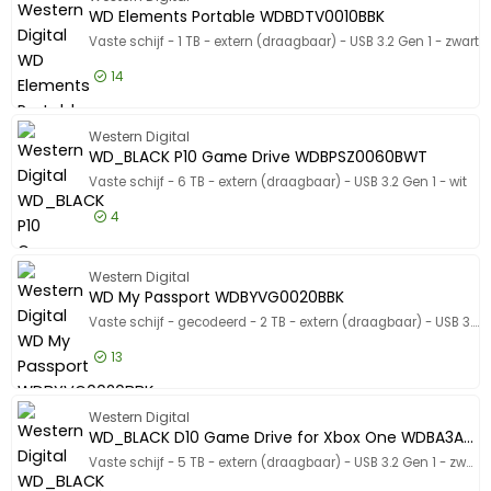
2.321,39 EUR
Incl. BTW
WD Elements Portable WDBDTV0010BBK
Vaste schijf - 1 TB - extern (draagbaar) - USB 3.2 Gen 1 - zwart
14
94,50 EUR
Excl. BTW
WD Elem
Western Digital
114,35 EUR
Incl. BTW
WD_BLACK P10 Game Drive WDBPSZ0060BWT
Vaste schijf - 6 TB - extern (draagbaar) - USB 3.2 Gen 1 - wit
4
214,50 EUR
Excl. BTW
WD_BLAC
Western Digital
259,55 EUR
Incl. BTW
WD My Passport WDBYVG0020BBK
Vaste schijf - gecodeerd - 2 TB - extern (draagbaar) - USB 3.0 - 256-bits AES - zwart
13
120,50 EUR
Excl. BTW
WD My P
Western Digital
145,81 EUR
Incl. BTW
WD_BLACK D10 Game Drive for Xbox One WDBA3A0050BBK
Vaste schijf - 5 TB - extern (draagbaar) - USB 3.2 Gen 1 - zwart