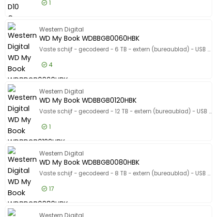
1
213,50 EUR
Excl. BTW
WD_BLAC
Western Digital
258,34 EUR
Incl. BTW
WD My Book WDBBGB0060HBK
Vaste schijf - gecodeerd - 6 TB - extern (bureaublad) - USB 3.0 - 256-bits AES - zwart
4
226,50 EUR
Excl. BTW
WD My B
Western Digital
274,07 EUR
Incl. BTW
WD My Book WDBBGB0120HBK
Vaste schijf - gecodeerd - 12 TB - extern (bureaublad) - USB 3.0 - 256-bits AES - zwart
1
372,50 EUR
Excl. BTW
WD My B
Western Digital
450,73 EUR
Incl. BTW
WD My Book WDBBGB0080HBK
Vaste schijf - gecodeerd - 8 TB - extern (bureaublad) - USB 3.0 - 256-bits AES - zwart
17
271,50 EUR
Excl. BTW
WD My B
Western Digital