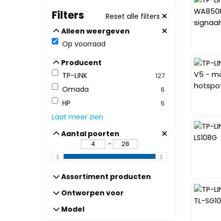
Filters
Reset alle filters
Alleen weergeven
Alleen weergeven
Op voorraad
Producent
Producent
TP-LINK
127
Omada
6
HP
5
Laat meer zien
Aantal poorten
Aantal poorten
-
Assortiment producten
Assortiment producten
Ontworpen voor
Ontworpen voor
Model
Model