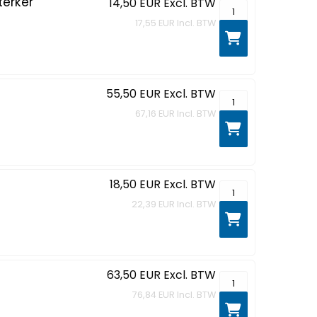
terker
14,50 EUR
Excl. BTW
TL-WA850RE - Wi-Fi
17,55 EUR
Incl. BTW
55,50 EUR
Excl. BTW
M7350 - V5 - mobi
67,16 EUR
Incl. BTW
18,50 EUR
Excl. BTW
LiteWave LS108G -
22,39 EUR
Incl. BTW
63,50 EUR
Excl. BTW
JetStream TL-SG10
76,84 EUR
Incl. BTW