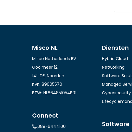
Misco NL
Diensten
Misco Netherlands BV
Hybrid Cloud
Gooimeer 12
Networking
1411 DE, Naarden
Software Solut
KVK: 89005570
Managed Serv
BTW: NL864851054B01
Cybersecurity
Lifecycleman
Connect
Software
088-6444100