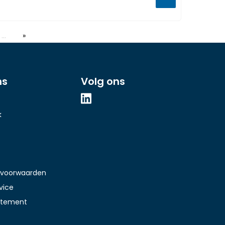
…
ns
Volg ons
k
voorwaarden
vice
tatement