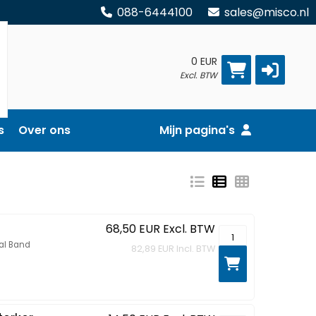
088-6444100
sales@misco.nl
0 EUR
Excl. BTW
s
Over ons
Mijn pagina's
68,50 EUR
Excl. BTW
Archer MR200 - 99
ual Band
82,89 EUR
Incl. BTW