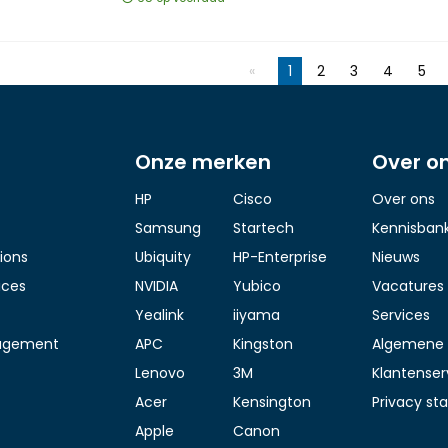
1
2
3
4
5
Onze merken
Over o
HP
Cisco
Over ons
Samsung
Startech
Kennisban
ions
Ubiquity
HP-Enterprise
Nieuws
ices
NVIDIA
Yubico
Vacatures
Yealink
iiyama
Services
agement
APC
Kingston
Algemene 
Lenovo
3M
Klantenser
Acer
Kensington
Privacy s
Apple
Canon