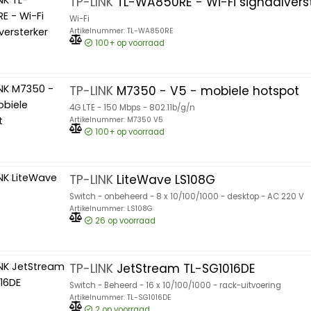
TP-LINK
TL-WA850RE - Wi-Fi signaalvers
Wi-Fi
Artikelnummer: TL-WA850RE
100+
op voorraad
TP-LINK
M7350 - V5 - mobiele hotspot
4G LTE - 150 Mbps - 802.11b/g/n
Artikelnummer: M7350 V5
100+
op voorraad
TP-LINK
LiteWave LS108G
Switch - onbeheerd - 8 x 10/100/1000 - desktop - AC 220 V
Artikelnummer: LS108G
26
op voorraad
TP-LINK
JetStream TL-SG1016DE
Switch - Beheerd - 16 x 10/100/1000 - rack-uitvoering
Artikelnummer: TL-SG1016DE
2
op voorraad