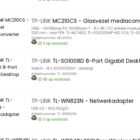
TP-LINK
MC210CS - Glasvezel mediaconv
1GbE - 1000Base-FX, 1000Base-T - RJ-45 / SC enkele modu
1310 nm - voor P/N: TL-MC1400, TL-SG3210XHP-M2 V2.6, TL-S
Artikelnummer: MC210CS
3
op voorraad
TP-LINK
TL-SG1008D 8-Port Gigabit Desk
Switch - 8 x 10/100/1000 - desktop
Artikelnummer: TL-SG1008D
45
op voorraad
TP-LINK
TL-WN823N - Netwerkadapter
USB 2.0 - 802.11b/g/n
Artikelnummer: TL-WN823N
3
op voorraad