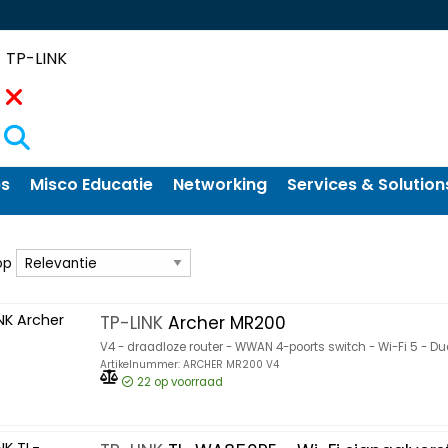
Zoekopdracht
ps
Misco Educatie
Networking
Services & Solution
 op
op
TP-LINK
Archer MR200
V4 - draadloze router - WWAN 4-poorts switch - Wi-Fi 5 - D
Artikelnummer: ARCHER MR200 V4
22
op voorraad