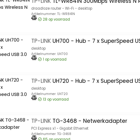
TP-LINK
TL-WR841N 300Mbps Wireless N 
draadloze router - Wi-Fi - desktop
Artikelnummer: TL-WR841N
28
op voorraad
TP-LINK
UH700 - Hub - 7 x SuperSpeed US
desktop
Artikelnummer: UH700
1
op voorraad
TP-LINK
UH720 - Hub - 7 x SuperSpeed US
desktop
Artikelnummer: UH720
13
op voorraad
TP-LINK
TG-3468 - Netwerkadapter
PCI Express x1 - Gigabit Ethernet
Artikelnummer: TG-3468
65
op voorraad