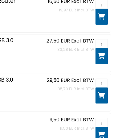
Router
16,50 EUR
Excl. BTW
TL-WR841N 300Mbps
19,97 EUR
Incl. BTW
B 3.0
27,50 EUR
Excl. BTW
UH700 - Hub - 7 x 
33,28 EUR
Incl. BTW
B 3.0
29,50 EUR
Excl. BTW
UH720 - Hub - 7 x 
35,70 EUR
Incl. BTW
9,50 EUR
Excl. BTW
TG-3468 - Netwerk
11,50 EUR
Incl. BTW