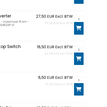
erter
27,50 EUR
Excl. BTW
MC210CS - Glasvez
s - maximaal 15 km -
33,28 EUR
Incl. BTW
G3452XP V1
top Switch
18,50 EUR
Excl. BTW
TL-SG1008D 8-Port
22,39 EUR
Incl. BTW
8,50 EUR
Excl. BTW
TL-WN823N - Netwe
10,29 EUR
Incl. BTW