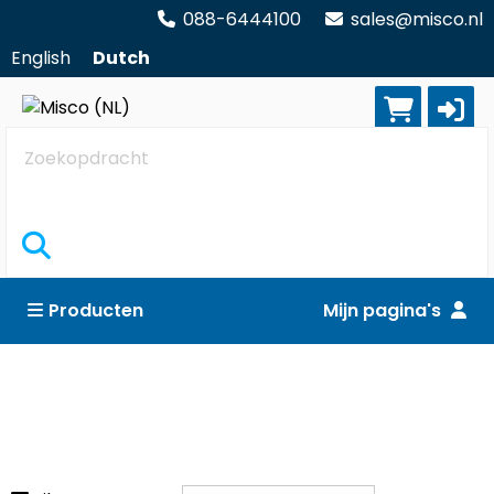
088-6444100
sales@misco.nl
English
Dutch
Zoekopdracht
Producten
Mijn pagina's
Toetsenbord & muis
Reset alle filters
Adapters