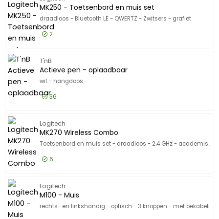
Model
Model
33,28 EUR
Incl. BTW
MK250 - Toetsenbord en muis set
draadloos - Bluetooth LE - QWERTZ - Zwitsers - grafiet
2
22,50 EUR
Excl. BTW
MK250 -
T'nB
27,23 EUR
Incl. BTW
Actieve pen - oplaadbaar
wit - hangdoos
36
18,50 EUR
Excl. BTW
Actieve
Logitech
22,39 EUR
Incl. BTW
MK270 Wireless Combo
Toetsenbord en muis set - draadloos - 2.4 GHz - academisch
6
36,50 EUR
Excl. BTW
MK270 W
Logitech
44,17 EUR
Incl. BTW
M100 - Muis
rechts- en linkshandig - optisch - 3 knoppen - met bekabeling - USB - wit