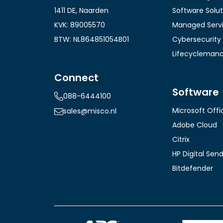
1411 DE, Naarden
Software Solut
KVK: 89005570
Managed Serv
BTW: NL864851054B01
Cybersecurity
Lifecycleman
Connect
Software
088-6444100
Microsoft Offi
sales@misco.nl
Adobe Cloud
Citrix
HP Digital Sen
Bitdefender