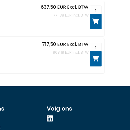
637,50 EUR
Excl. BTW
MacBook Neo - 13"
771,38 EUR
Incl. BTW
717,50 EUR
Excl. BTW
MacBook Neo - 13"
868,18 EUR
Incl. BTW
ns
Volg ons
k