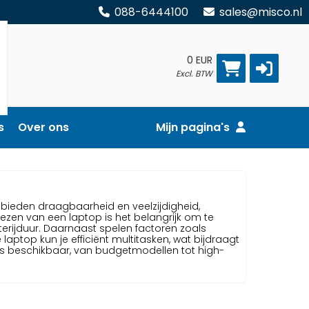
088-6444100
sales@misco.nl
0 EUR
Excl. BTW
s
Over ons
Mijn pagina's
 bieden draagbaarheid en veelzijdigheid,
kiezen van een laptop is het belangrijk om te
terijduur. Daarnaast spelen factoren zoals
laptop kun je efficiënt multitasken, wat bijdraagt
es beschikbaar, van budgetmodellen tot high-