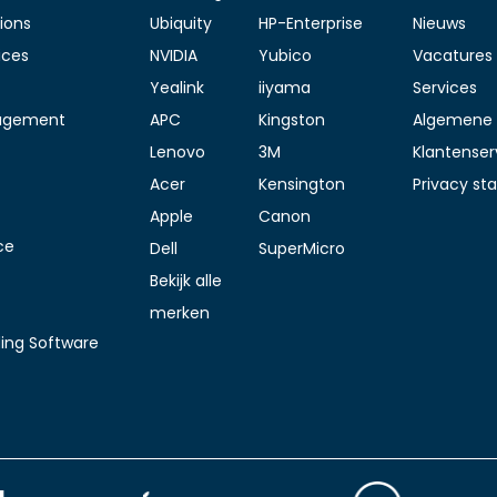
ions
Ubiquity
HP-Enterprise
Nieuws
ices
NVIDIA
Yubico
Vacatures
Yealink
iiyama
Services
agement
APC
Kingston
Algemene 
Lenovo
3M
Klantenser
Acer
Kensington
Privacy s
Apple
Canon
ce
Dell
SuperMicro
Bekijk alle
merken
ding Software