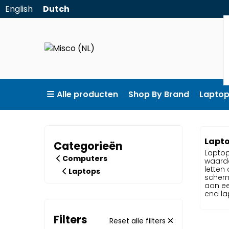
English
Dutch
Alle producten
Shop By Brand
Lapto
Lapt
Categorieën
Laptop
Computers
waardo
letten
Laptops
scherm
aan ee
end lap
Filters
Reset alle filters