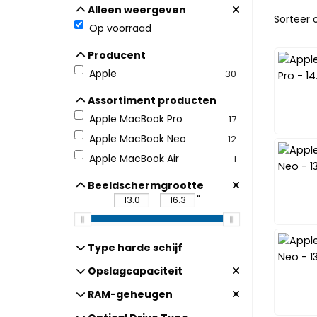
Alleen weergeven
Alleen weergeven
Sorteer
Sorteer 
Op voorraad
Producent
Producent
Apple
30
Assortiment producten
Assortiment producten
Apple MacBook Pro
17
Apple MacBook Neo
12
Apple MacBook Air
1
Beeldschermgrootte
Beeldschermgrootte
"
-
Type harde schijf
Type harde schijf
Opslagcapaciteit
Opslagcapaciteit
RAM-geheugen
RAM-geheugen
Optical Drive Type