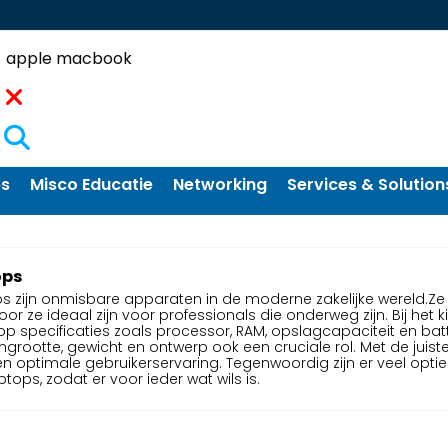
Zoekopdracht
ps
Misco Educatie
Networking
Services & Solution
ops
s zijn onmisbare apparaten in de moderne zakelijke wereld.Ze
or ze ideaal zijn voor professionals die onderweg zijn. Bij het 
 op specificaties zoals processor, RAM, opslagcapaciteit en bat
grootte, gewicht en ontwerp ook een cruciale rol. Met de juiste 
n optimale gebruikerservaring. Tegenwoordig zijn er veel opti
tops, zodat er voor ieder wat wils is.