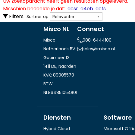
Alleen weergeven
Uw zoekopdracht heeft geen resultaten opgeleverd.
Desktops
Alleen weergeven
Misschien bedoelde je dat:
acsr
a4eb
acfs
Laptops
Op voorraad
Sorteer op
Filters
Sorteer op
Producent
Producent
Misco NL
Connect
Acer
0
Beeldschermgrootte
Misco
088-6444100
Beeldschermgrootte
"
Netherlands BV
sales@misco.nl
-
Gooimeer 12
Opslagcapaciteit
1411 DE, Naarden
Opslagcapaciteit
RAM-geheugen
KVK: 89005570
RAM-geheugen
BTW:
NL864851054B01
Diensten
Software
Hybrid Cloud
Microsoft Offi