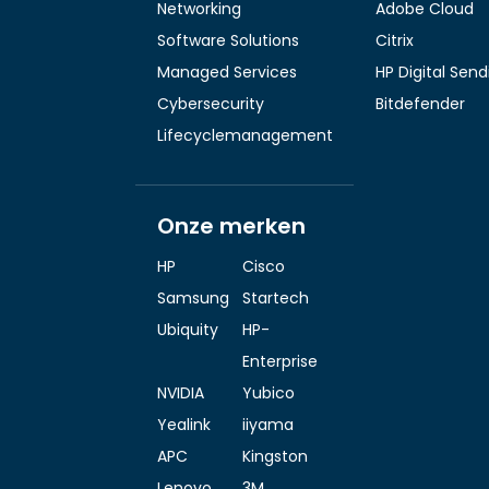
Networking
Adobe Cloud
Software Solutions
Citrix
Managed Services
HP Digital Sen
Cybersecurity
Bitdefender
Lifecyclemanagement
Onze merken
HP
Cisco
Samsung
Startech
Ubiquity
HP-
Enterprise
NVIDIA
Yubico
Yealink
iiyama
APC
Kingston
Lenovo
3M