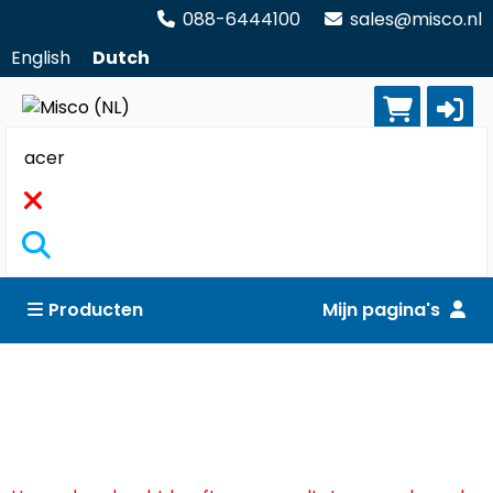
088-6444100
sales@misco.nl
English
Dutch
Zoekopdracht
Producten
Mijn pagina's
Computers
Reset alle filters
All-in-one PC's