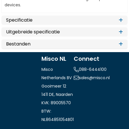
devices.
Specificatie
Uitgebreide specificatie
Bestanden
Misco NL
Connect
Misco
088-6444100
Netherlands BV
sales@misco.nl
Gooimeer 12
1411 DE, Naarden
KVK: 89005570
BTW:
NL864851054B01