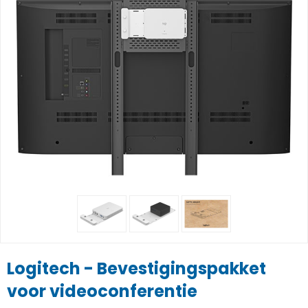
Logitech - Bevestigingspakket
voor videoconferentie