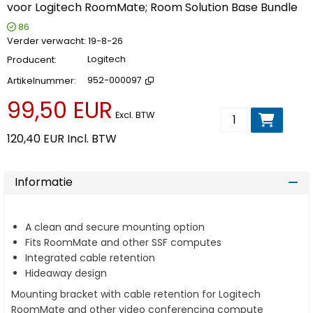
voor Logitech RoomMate; Room Solution Base Bundle
86
Verder verwacht
19-8-26
Producent
Logitech
Artikelnummer
952-000097
99,50 EUR
Voeg toe aan wi
Excl. BTW
120,40 EUR
Incl. BTW
Informatie
A clean and secure mounting option
Fits RoomMate and other SSF computes
Integrated cable retention
Hideaway design
Mounting bracket with cable retention for Logitech
RoomMate and other video conferencing compute