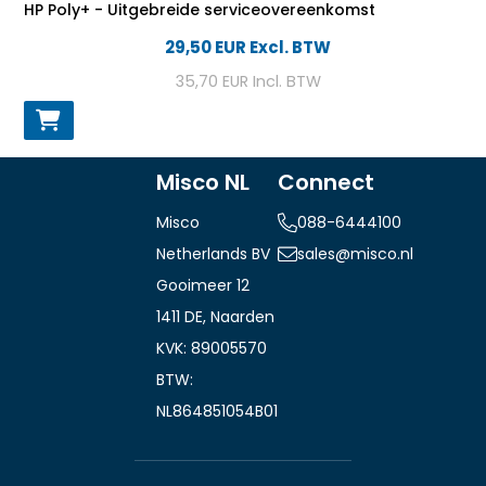
HP Poly+ - Uitgebreide serviceovereenkomst
29,50 EUR
Excl. BTW
35,70 EUR
Incl. BTW
Misco NL
Connect
Misco
088-6444100
Netherlands BV
sales@misco.nl
Gooimeer 12
1411 DE, Naarden
KVK: 89005570
BTW:
NL864851054B01