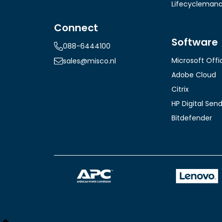
Lifecycleman
Connect
Software
088-6444100
Microsoft Offi
sales@misco.nl
Adobe Cloud
Citrix
HP Digital Sen
Bitdefender