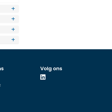
ns
Volg ons
k