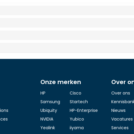
Onze merken
Over o
HP
Cisco
Over ons
Samsung
Startech
Kennisban
ions
Ubiquity
HP-Enterprise
Nieuws
ices
NVIDIA
Yubico
Vacatures
Yealink
iiyama
Services