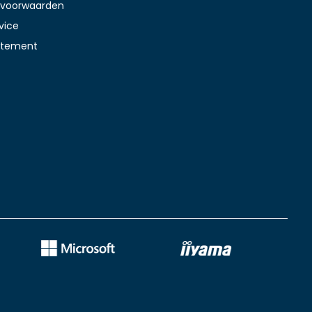
voorwaarden
vice
tatement