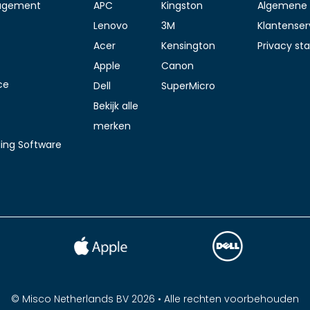
agement
APC
Kingston
Algemene 
Lenovo
3M
Klantenser
Acer
Kensington
Privacy s
Apple
Canon
ce
Dell
SuperMicro
Bekijk alle
merken
ding Software
© Misco Netherlands BV 2026 • Alle rechten voorbehouden