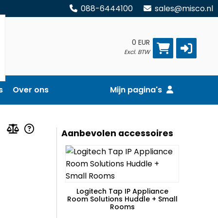
088-6444100
sales@misco.nl
0 EUR
Excl. BTW
s
Over ons
Mijn pagina's
Aanbevolen accessoires
Logitech Tap IP Appliance
Room Solutions Huddle + Small
Rooms