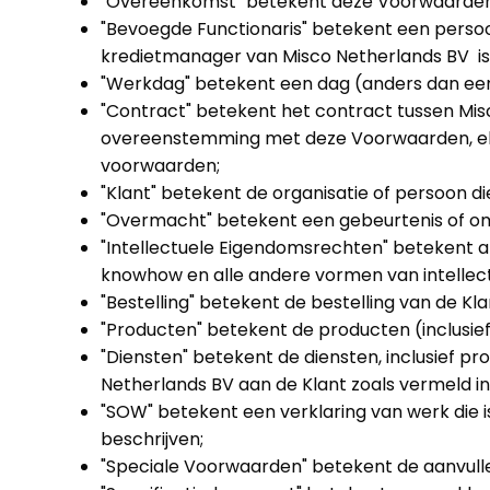
"Overeenkomst" betekent deze Voorwaarden 
"Bevoegde Functionaris" betekent een persoon 
kredietmanager van Misco Netherlands BV is
"Werkdag" betekent een dag (anders dan een
"Contract" betekent het contract tussen Mis
overeenstemming met deze Voorwaarden, elke 
voorwaarden;
"Klant" betekent de organisatie of persoon d
"Overmacht" betekent een gebeurtenis of omsta
"Intellectuele Eigendomsrechten" betekent a
knowhow en alle andere vormen van intellec
"Bestelling" betekent de bestelling van de Kl
"Producten" betekent de producten (inclusief
"Diensten" betekent de diensten, inclusief pr
Netherlands BV aan de Klant zoals vermeld 
"SOW" betekent een verklaring van werk die 
beschrijven;
"Speciale Voorwaarden" betekent de aanvul