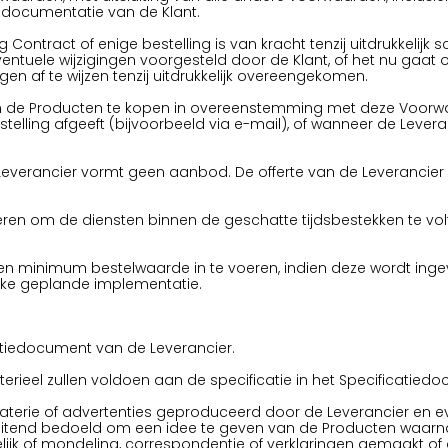
 documentatie van de Klant.
 Contract of enige bestelling is van kracht tenzij uitdrukkelij
ntuele wijzigingen voorgesteld door de Klant, of het nu gaat om
gen af te wijzen tenzij uitdrukkelijk overeengekomen.
om de Producten te kopen in overeenstemming met deze Voorw
estelling afgeeft (bijvoorbeeld via e-mail), of wanneer de Leve
everancier vormt geen aanbod. De offerte van de Leverancier 
veren om de diensten binnen de geschatte tijdsbestekken te voltoo
een minimum bestelwaarde in te voeren, indien deze wordt inge
ijke geplande implementatie.
atiedocument van de Leverancier.
erieel zullen voldoen aan de specificatie in het Specificatied
terie of advertenties geproduceerd door de Leverancier en even
sluitend bedoeld om een idee te geven van de Producten waarn
elijk of mondeling, correspondentie of verklaringen gemaakt o