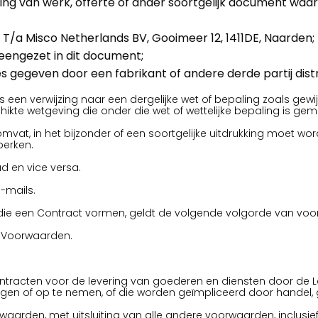
ing van werk, offerte of ander soortgelijk document waar
 T/a Misco Netherlands BV, Gooimeer 12, 1411DE, Naarden
engezet in dit document;
es gegeven door een fabrikant of andere derde partij dis
g is een verwijzing naar een dergelijke wet of bepaling zoals gew
ikte wetgeving die onder die wet of wettelijke bepaling is gem
 omvat, in het bijzonder of een soortgelijke uitdrukking moet w
perken.
d en vice versa.
e-mails.
 die een Contract vormen, geldt de volgende volgorde van voo
de Voorwaarden.
ntracten voor de levering van goederen en diensten door de Lev
gen of op te nemen, of die worden geïmpliceerd door handel, g
waarden, met uitsluiting van alle andere voorwaarden, inclusi