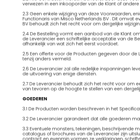
verwezen in een inkooporder van de Klant of andere
2.3 Geen enkele wijziging van deze Voorwaarden, enig
Functionaris van Misco Netherlands BV . Dit omvat eve
BV behoudt zich het recht voor om dergelijke wijzigin
2.4 De Bestelling vormt een aanbod van de Klant 
de Leverancier een schriftelijke acceptatie van de B
afhankelijk van wat zich het eerst voordoet.
2.5 Een offerte voor de Producten gegeven door de L
tenzij anders vermeld.
2.6 De Leverancier zal alle redelijke inspanningen le
de uitvoering van enige diensten.
2.7 De Leverancier behoudt zich het recht voor om 
van tevoren op de hoogte te stellen van een dergel
GOEDEREN
3.1 De Producten worden beschreven in het Specific
3.2 De Leverancier garandeert dat alle goederen mat
3.3 Eventuele monsters, tekeningen, beschrijvende ma
catalogus of brochures van de Leverancier zijn uit
contract en evenmin vormen ze verklaringen, schrift