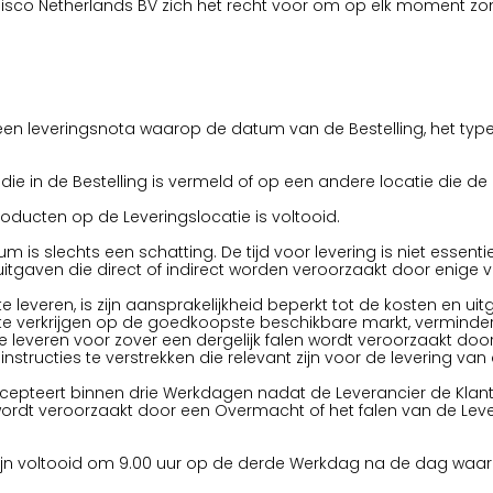
co Netherlands BV zich het recht voor om op elk moment zonder
n een leveringsnota waarop de datum van de Bestelling, het ty
 die in de Bestelling is vermeld of op een andere locatie die d
roducten op de Leveringslocatie is voltooid.
s slechts een schatting. De tijd voor levering is niet essentie
 uitgaven die direct of indirect worden veroorzaakt door enige 
n te leveren, is zijn aansprakelijkheid beperkt tot de kosten e
t te verkrijgen op de goedkoopste beschikbare markt, verminder
te leveren voor zover een dergelijk falen wordt veroorzaakt do
nstructies te verstrekken die relevant zijn voor de levering van
accepteert binnen drie Werkdagen nadat de Leverancier de Klant
 wordt veroorzaakt door een Overmacht of het falen van de Lev
 zijn voltooid om 9.00 uur op de derde Werkdag na de dag waar