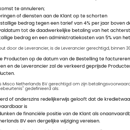
komst te annuleren;
ringen of diensten aan de Klant op te schorten
allige bedrag tegen een tarief van 4% per jaar boven de 
aldatum tot de daadwerkelijke betaling van het achtersta
llige bedrag en een administratiekosten van 5% van het
jsfout door de Leverancier, is de Leverancier gerechtigd, binnen 
de Producten op de datum van de Bestelling te factureren
eren en de Leverancier zal de verkeerd geprijsde Product
ducten.
" is Misco Netherlands BV gerechtigd om zijn betalingsvoorwaar
beurtenis" gedefinieerd als:
 of anderszins redelijkerwijs gelooft dat de kredietwaar
vaardbaar is
unken de financiële positie van de Klant als onaanvaar
lands BV een dergelijke wijziging vereisen.