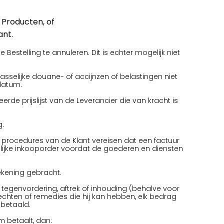
 Producten, of
ant.
Bestelling te annuleren. Dit is echter mogelijk niet
passelijke douane- of accijnzen of belastingen niet
datum.
eerde prijslijst van de Leverancier die van kracht is
g.
 procedures van de Klant vereisen dat een factuur
elijke inkooporder voordat de goederen en diensten
ekening gebracht.
tegenvordering, aftrek of inhouding (behalve voor
rechten of remedies die hij kan hebben, elk bedrag
 betaald.
m betaalt, dan: