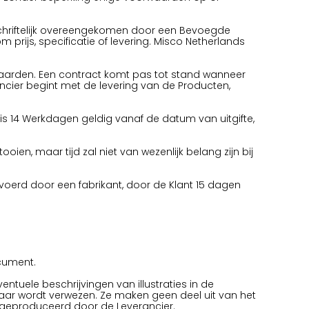
k schriftelijk overeengekomen door een Bevoegde
 prijs, specificatie of levering. Misco Netherlands
aarden. Een contract komt pas tot stand wanneer
rancier begint met de levering van de Producten,
is 14 Werkdagen geldig vanaf de datum van uitgifte,
ien, maar tijd zal niet van wezenlijk belang zijn bij
voerd door een fabrikant, door de Klant 15 dagen
ocument.
tuele beschrijvingen van illustraties in de
aar wordt verwezen. Ze maken geen deel uit van het
f geproduceerd door de Leverancier.