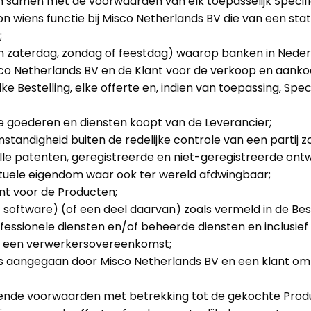
samen met de voorwaarden van elk toepasselijk Specif
wiens functie bij Misco Netherlands BV die van een statut
;
 zaterdag, zondag of feestdag) waarop banken in Nederl
co Netherlands BV en de Klant voor de verkoop en aanko
Bestelling, elke offerte en, indien van toepassing, Spe
ie goederen en diensten koopt van de Leverancier;
ndigheid buiten de redelijke controle van een partij zoal
lle patenten, geregistreerde en niet-geregistreerde on
tuele eigendom waar ook ter wereld afdwingbaar;
ant voor de Producten;
 software) (of een deel daarvan) zoals vermeld in de Best
ofessionele diensten en/of beheerde diensten en inclusief
in een verwerkersovereenkomst;
is aangegaan door Misco Netherlands BV en een klant om 
lende voorwaarden met betrekking tot de gekochte Prod