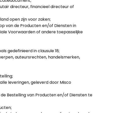
icatiedocument;
air directeur, financieel directeur of
and open zijn voor zaken;
op van de Producten en/of Diensten in
ciale Voorwaarden of andere toepasselijke
s gedefinieerd in clausule 18;
twerpen, auteursrechten, handelsmerken,
elling;
 alle leveringen, geleverd door Misco
de Bestelling van Producten en/of Diensten te
ucten;