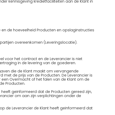
 kennisgeving kredietfaciliteiten aan de Klant in
pe en de hoeveelheid Producten en opslaginstructies
e partijen overeenkomen (Leveringslocatie).
el voor het contract en de Leverancier is niet
vertraging in de levering van de goederen.
n uitgaven die de Klant maakt om vervangende
d met de prijs van de Producten. De Leverancier is
or een Overmacht of het falen van de Klant om de
 de Producten.
 heeft geïnformeerd dat de Producten gereed zijn,
erancier om aan zijn verplichtingen onder de
op de Leverancier de Klant heeft geïnformeerd dat