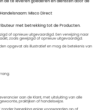
in de te leveren goederen en diensten door de
; Handelsnaam: Misco Direct
tributeur met betrekking tot de Producten.
ijzigd of opnieuw uitgevaardigd. Een verwijzing naar
aakt, zoals gewijzigd of opnieuw uitgevaardigd.
orden opgevat als illustratief en mag de betekenis van
rrang:
erancier aan de Klant, met uitsluiting van alle
ewoonte, praktijken of handelswijze.
ef zonder beperking enige voorwaarden op of