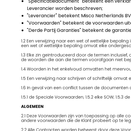
"Specificatiedocument" betekent een verklar
Leverancier worden beschreven;
"Leverancier" betekent Misco Netherlands BV
"Voorwaarden" betekent de voorwaarden uite
"Derde Partij Garanties" betekent de garanti
1.2 Een verwijzing naar een wet of wettelijke bepalin
een wet of wettelijke bepaling omvat elke ondergesch
1.3 Elke zin geïntroduceerd door de termen inclusief,
de woorden die aan die termen voorafgaan niet be
1.4 Woorden in het enkelvoud omvatten het meervou
1.5 Een verwijzing naar schrijven of schriftelijk omvat 
1.6 In geval van een conflict tussen de documenten
1.5.1 de Speciale Voorwaarden; 1.5.2 elke SOW; 1.5.3 
ALGEMEEN
2.1 Deze Voorwaarden zijn van toepassing op alle co
andere voorwaarden die de Klant probeert op te leg
2.2 Alle Contracten worden beheerst door deze Voor