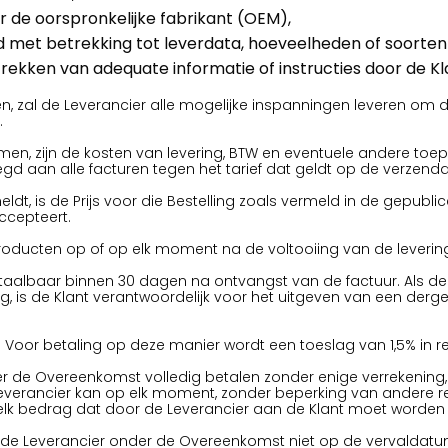
r de oorspronkelijke fabrikant (OEM),
gd met betrekking tot leverdata, hoeveelheden of soorten
rekken van adequate informatie of instructies door de Kl
, zal de Leverancier alle mogelijke inspanningen leveren om de 
.
ekomen, zijn de kosten van levering, BTW en eventuele andere toe
gd aan alle facturen tegen het tarief dat geldt op de verzend
ldt, is de Prijs voor die Bestelling zoals vermeld in de gepublic
ccepteert.
Producten op of op elk moment na de voltooiing van de leverin
taalbaar binnen 30 dagen na ontvangst van de factuur. Als de
, is de Klant verantwoordelijk voor het uitgeven van een derg
 Voor betaling op deze manier wordt een toeslag van 1,5% in r
r de Overeenkomst volledig betalen zonder enige verrekening, 
 De Leverancier kan op elk moment, zonder beperking van andere 
t elk bedrag dat door de Leverancier aan de Klant moet worden
an de Leverancier onder de Overeenkomst niet op de vervaldatu