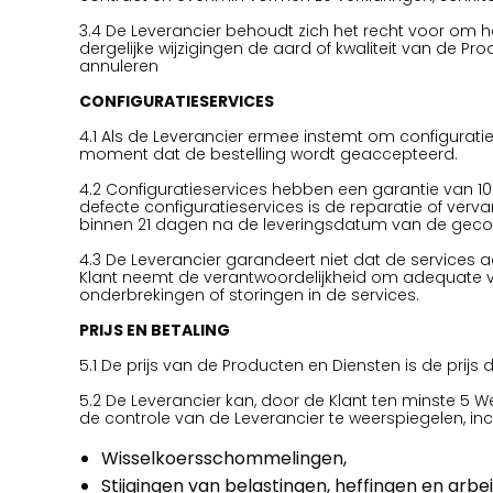
3.4 De Leverancier behoudt zich het recht voor om het
dergelijke wijzigingen de aard of kwaliteit van de Pr
annuleren
CONFIGURATIESERVICES
4.1 Als de Leverancier ermee instemt om configurati
moment dat de bestelling wordt geaccepteerd.
4.2 Configuratieservices hebben een garantie van 1
defecte configuratieservices is de reparatie of ver
binnen 21 dagen na de leveringsdatum van de geco
4.3 De Leverancier garandeert niet dat de services a
Klant neemt de verantwoordelijkheid om adequate 
onderbrekingen of storingen in de services.
PRIJS EN BETALING
5.1 De prijs van de Producten en Diensten is de prijs d
5.2 De Leverancier kan, door de Klant ten minste 5 
de controle van de Leverancier te weerspiegelen, incl
Wisselkoersschommelingen,
Stijgingen van belastingen, heffingen en arbe