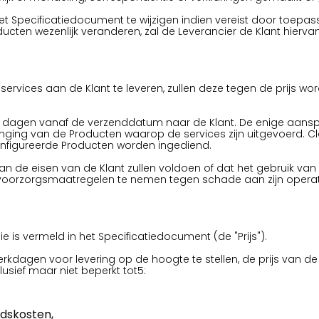
 Specificatiedocument te wijzigen indien vereist door toepassel
oducten wezenlijk veranderen, zal de Leverancier de Klant hierva
eservices aan de Klant te leveren, zullen deze tegen de prijs 
0 dagen vanaf de verzenddatum naar de Klant. De enige aanspra
vanging van de Producten waarop de services zijn uitgevoerd. 
nfigureerde Producten worden ingediend.
an de eisen van de Klant zullen voldoen of dat het gebruik van 
voorzorgsmaatregelen te nemen tegen schade aan zijn operat
ie is vermeld in het Specificatiedocument (de "Prijs").
Werkdagen voor levering op de hoogte te stellen, de prijs van 
usief maar niet beperkt tot5:
idskosten,