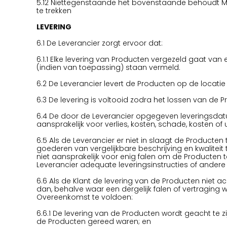
5.12 Niettegenstaande het bovenstaande behoudt Mis
te trekken
LEVERING
6.1 De Leverancier zorgt ervoor dat:
6.1.1 Elke levering van Producten vergezeld gaat va
(indien van toepassing) staan vermeld.
6.2 De Leverancier levert de Producten op de locatie
6.3 De levering is voltooid zodra het lossen van de P
6.4 De door de Leverancier opgegeven leveringsdatum i
aansprakelijk voor verlies, kosten, schade, kosten of
6.5 Als de Leverancier er niet in slaagt de Producte
goederen van vergelijkbare beschrijving en kwalitei
niet aansprakelijk voor enig falen om de Producten 
Leverancier adequate leveringsinstructies of andere i
6.6 Als de Klant de levering van de Producten niet 
dan, behalve waar een dergelijk falen of vertraging
Overeenkomst te voldoen:
6.6.1 De levering van de Producten wordt geacht te
de Producten gereed waren; en