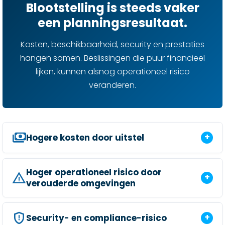
Blootstelling is steeds vaker
een planningsresultaat.
Kosten, beschikbaarheid, security en prestaties
hangen samen. Beslissingen die puur financieel
lijken, kunnen alsnog operationeel risico
veranderen.
payments
Hogere kosten door uitstel
Hoger operationeel risico door
report_problem
verouderde omgevingen
gpp_maybe
Security- en compliance-risico