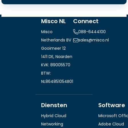
Misco NL
Connect
Misco
088-6444100
Netherlands BV
sales@misco.nl
Gooimeer 12
1411 DE, Naarden
KVK: 89005570
BTW:
NL864851054B01
Diensten
Software
Hybrid Cloud
Microsoft Offi
Networking
Adobe Cloud