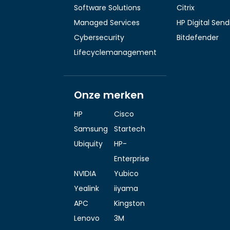
Software Solutions
Citrix
Managed Services
HP Digital Sen
Cybersecurity
Bitdefender
Lifecyclemanagement
Onze merken
HP
Cisco
Samsung
Startech
Ubiquity
HP-
Enterprise
NVIDIA
Yubico
Yealink
iiyama
APC
Kingston
Lenovo
3M